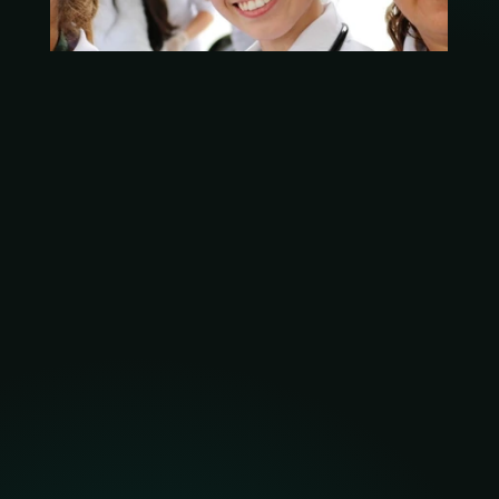
Complexo Hospitalar Samuel Libânio
ABO
Corpus - Radiodiagnósticos
Corpus - Odontologica
Magsul