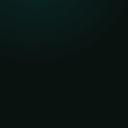
Estágio no CHSL
Vivência no Complexo Hospitalar Samuel 
Libânio.
Estágio remunerado
Possibilidade de remuneração durante a 
formação.
Mestres e doutores
Corpo docente altamente qualificado.
Laboratórios modernos