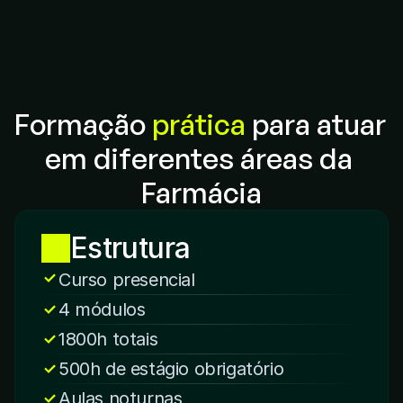
Tecnologia educacional de ponta.
Conectado ao mercado
Formação 
prática
 para atuar 
Currículo alinhado às demandas da saúde.
Sobre o Curso
em diferentes áreas da 
Farmácia
Estrutura
Curso presencial
4 módulos
1800h totais
500h de estágio obrigatório
Aulas noturnas