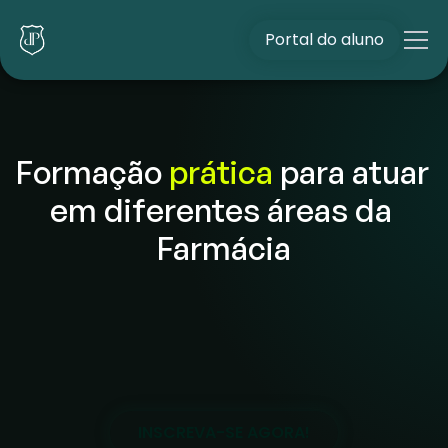
Portal do aluno
Formação 
prática
 para atuar 
TÉCNICO EM ENFERMAGEM
em diferentes áreas da 
Farmácia
Certificação intermediária
Estágio supervisionado
18
INSCREVA-SE AGORA!