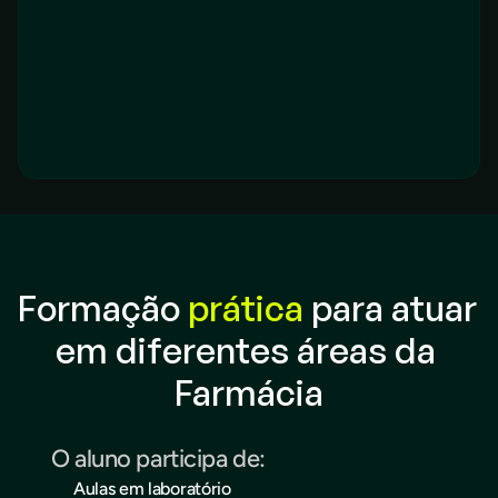
Saúde da Mulher
Enfermagem Médica
Enfermagem Oncológica
Formação 
prática
 para atuar 
Prática profissional
em diferentes áreas da 
Farmácia
O aluno participa de:
Aulas em laboratório