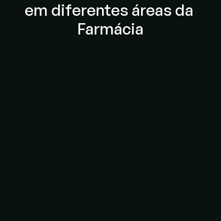
Mercado
em diferentes áreas da 
Farmácia
Clínicas
Hospitais