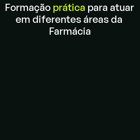
Formação 
prática
 para atuar 
Instituições de saúde
Metodologia
em diferentes áreas da 
Farmácia
Metodologias ativas
Aulas dinâmicas